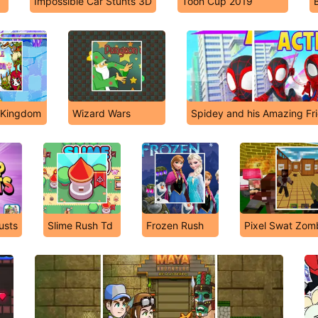
Impossible Car Stunts 3D
Toon Cup 2019
r Kingdom
Wizard Wars
Spidey and his Amazing Fri
usts
Slime Rush Td
Frozen Rush
Pixel Swat Zomb