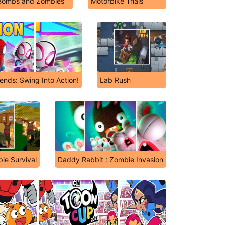
Bombs and Zombies
Motorbike Trials
ends: Swing Into Action!
Lab Rush
ie Survival
Daddy Rabbit : Zombie Invasion