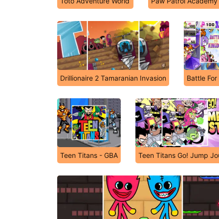
Toto Adventure World
Paw Patrol Academy
Drillionaire 2 Tamaranian Invasion
Battle Fo
Teen Titans - GBA
Teen Titans Go! Jump Jo