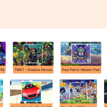
ilã
TMNT - Shadow Heroes
Paw Patrol: Mission Paw