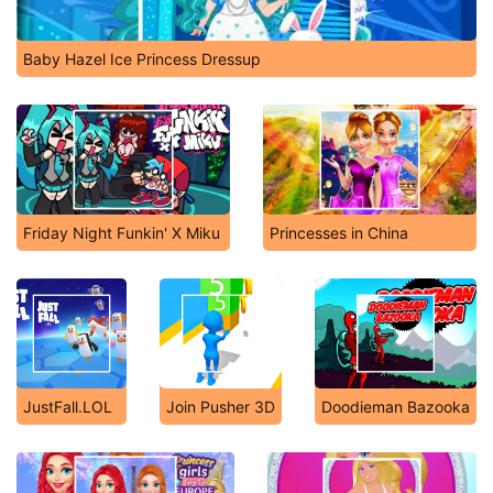
Baby Hazel Ice Princess Dressup
Friday Night Funkin' X Miku
Princesses in China
JustFall.LOL
Join Pusher 3D
Doodieman Bazooka