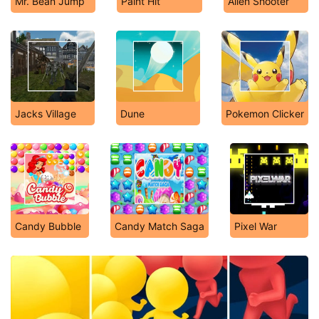
Mr. Bean Jump
Paint Hit
Alien Shooter
Jacks Village
Dune
Pokemon Clicker
Candy Bubble
Candy Match Saga
Pixel War