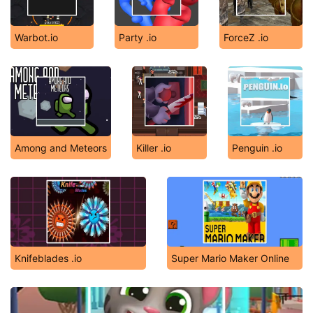
Warbot.io
Party .io
ForceZ .io
Among and Meteors
Killer .io
Penguin .io
Knifeblades .io
Super Mario Maker Online