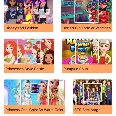
Disneyland Fashion
Dotted Girl Toddler Vaccines
Princesses Style Battle
Pumpkin Soup
Princess Cool Color Vs Warm Color
BTS Backstage