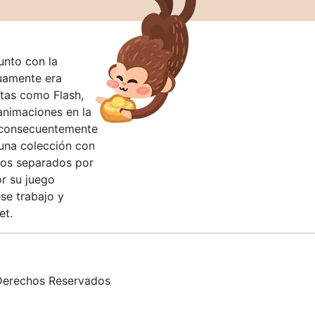
unto con la
guamente era
tas como Flash,
nimaciones en la
 consecuentemente
 una colección con
llos separados por
or su juego
se trabajo y
et.
erechos Reservados