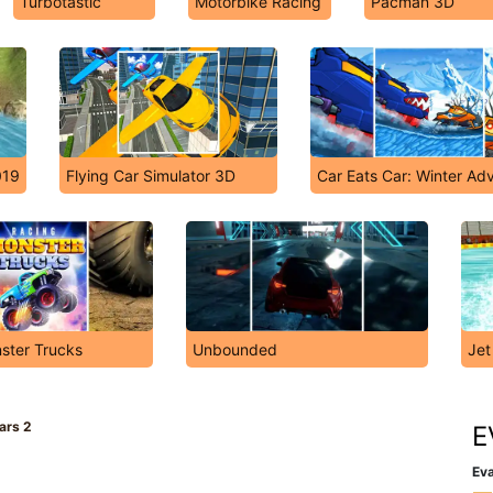
Turbotastic
Motorbike Racing
Pacman 3D
019
Flying Car Simulator 3D
Car Eats Car: Winter Ad
ster Trucks
Unbounded
Jet
ars 2
E
Eva