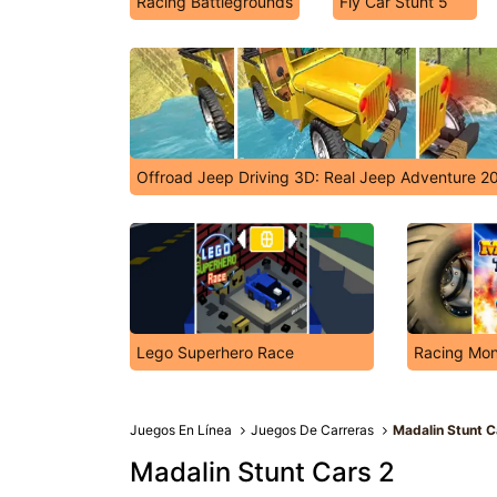
Racing Battlegrounds
Fly Car Stunt 5
Offroad Jeep Driving 3D: Real Jeep Adventure 2
Lego Superhero Race
Racing Mon
Juegos En Línea
Juegos De Carreras
Madalin Stunt C
Madalin Stunt Cars 2