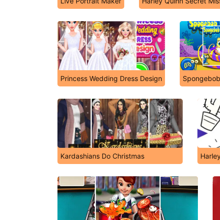
Live Portrait Maker
Harley Quinn Secret Mis
Princess Wedding Dress Design
Spongebob
Kardashians Do Christmas
Harle