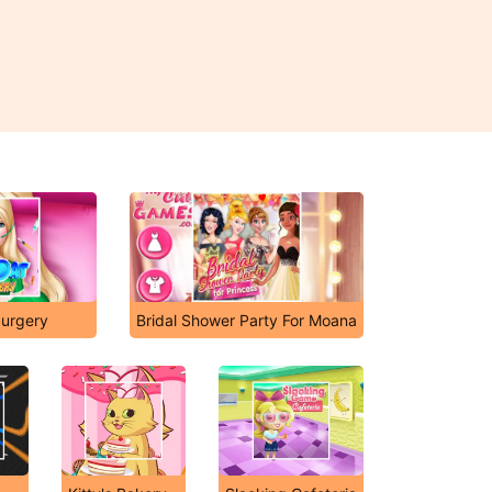
Surgery
Bridal Shower Party For Moana