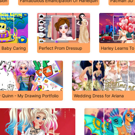
sion
Fantabulous Emancipation Of Harlequin
Pacman 3D
 Baby Caring
Perfect Prom Dressup
Harley Learns To
y Quinn - My Drawing Portfolio
Wedding Dress for Ariana