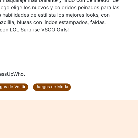
l maquillaje más brillante y lindo con delineador de
Luego elige los nuevos y coloridos peinados para las
habilidades de estilista los mejores looks, con
zclilla, blusas con lindos estampados, faldas,
 con LOL Surprise VSCO Girls!
ressUpWho.
gos de Vestir
Juegos de Moda