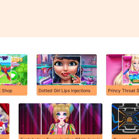
t Shop
Dotted Girl Lips Injections
Princy Throat 