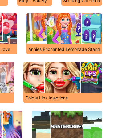
Kitty's Bakery
Slacking Cafeteria
 Love
Annies Enchanted Lemonade Stand
Goldie Lips Injections