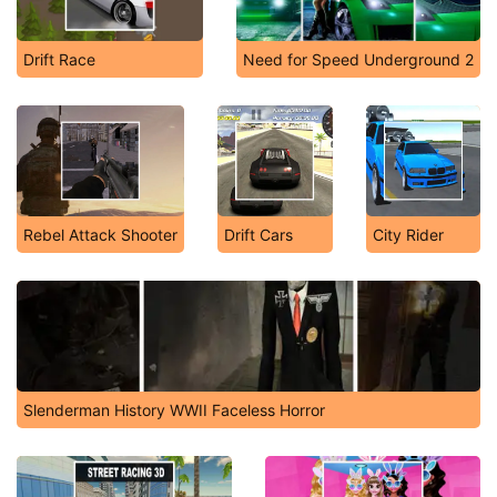
Drift Race
Need for Speed Underground 2
Rebel Attack Shooter
Drift Cars
City Rider
Slenderman History WWII Faceless Horror