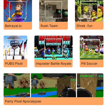
Betrayal.io
Rush Team
Shrek .fun
PUBG Pixel
Imposter Battle Royale
Pill Soccer
Party Pixel Apocalypse