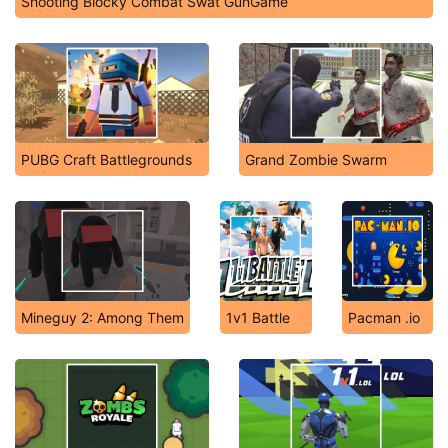
Shooting Blocky Combat Swat GunGame
PUBG Craft Battlegrounds
Grand Zombie Swarm
Mineguy 2: Among Them
1v1 Battle
Pacman .io