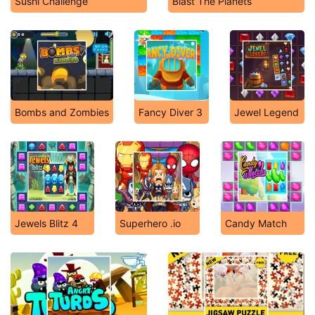
Sushi Challenge
Blast The Planets
Bombs and Zombies
Fancy Diver 3
Jewel Legend
Jewels Blitz 4
Superhero .io
Candy Match