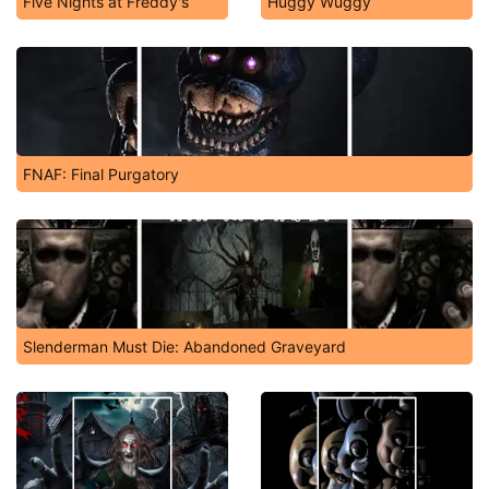
Five Nights at Freddy's
Huggy Wuggy
FNAF: Final Purgatory
Slenderman Must Die: Abandoned Graveyard