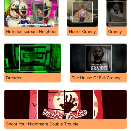
Hello Ice scream Neighbor
Horror Granny
Granny
Dreader
The House Of Evil Granny
Shoot Your Nightmare Double Trouble