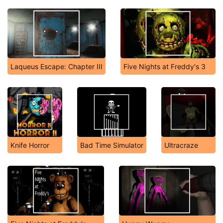
Laqueus Escape: Chapter III
Five Nights at Freddy's 3
Knife Horror
Bad Time Simulator
Ultracraze