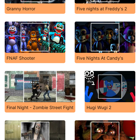
Granny Horror
Five nights at Freddy's 2
FNAF Shooter
Five Nights At Candy's
Final Night - Zombie Street Fight
Hugi Wugi 2