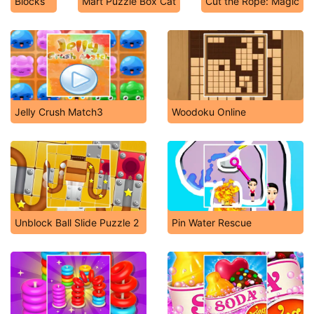
Blocks
Mart Puzzle Box Cat
Cut the Rope: Magic
Jelly Crush Match3
Woodoku Online
Unblock Ball Slide Puzzle 2
Pin Water Rescue