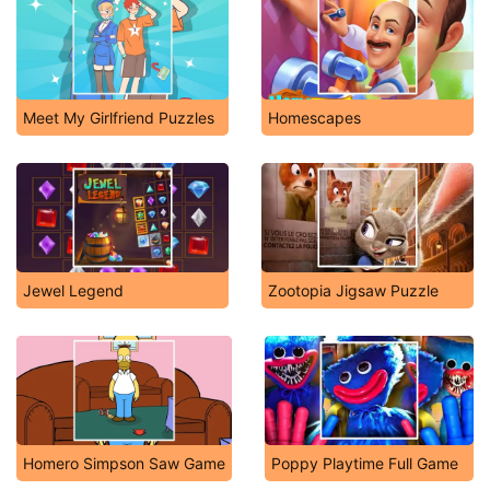
Meet My Girlfriend Puzzles
Homescapes
Jewel Legend
Zootopia Jigsaw Puzzle
Homero Simpson Saw Game
Poppy Playtime Full Game