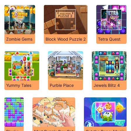
Zombie Gems
Block Wood Puzzle 2
Tetra Quest
Yummy Tales
Purble Place
Jewels Blitz 4