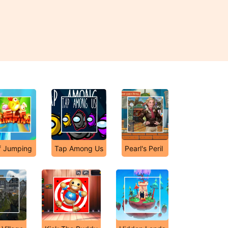
f Jumping
Tap Among Us
Pearl's Peril