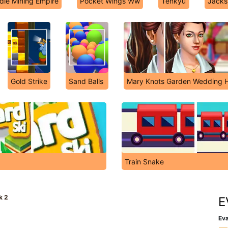
Idle Mining Empire
Pocket Wings Ww
Tenkyu
Jacks 
Gold Strike
Sand Balls
Mary Knots Garden Wedding H
Train Snake
k 2
E
Eva