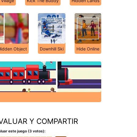
Village
Kick The Buddy
Hidden Lands
idden Object
Downhill Ski
Hide Online
VALUAR Y COMPARTIR
luar este juego (3 votos):