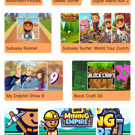
Moorhuhn Pirates
Sweet Sorter
Super Mario Run 2
Subway Runner
Subway Surfer: World Tour Zurich
My Dolphin Show 9
Block Craft 3D