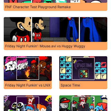
FNF Character Test Playground Remake
Friday Night Funkin': Mouse.avi vs Huggy Wuggy
Friday Night Funkin' vs LNX
Space Time