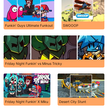
Funkin' Guys Ultimate Funkout
SWOOOP
Friday Night Funkin' vs Minus Tricky
Friday Night Funkin' X Miku
Desert City Stunt