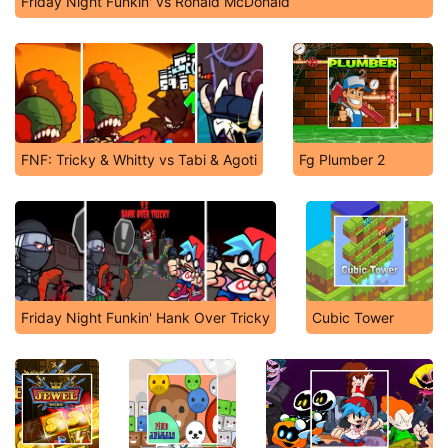
Friday Night Funkin' vs Ronald McDonald
FNF: Tricky & Whitty vs Tabi & Agoti
Fg Plumber 2
Friday Night Funkin' Hank Over Tricky
Cubic Tower