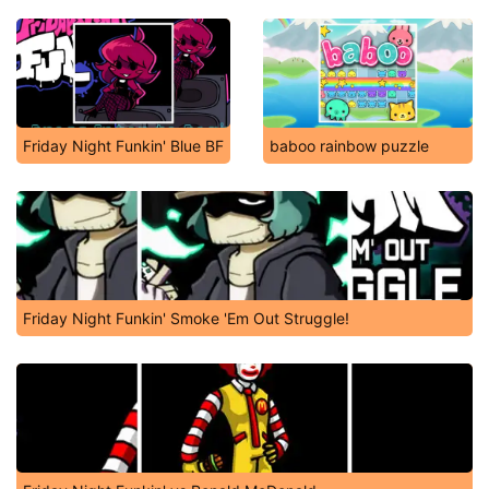
Friday Night Funkin' Blue BF
baboo rainbow puzzle
Friday Night Funkin' Smoke 'Em Out Struggle!