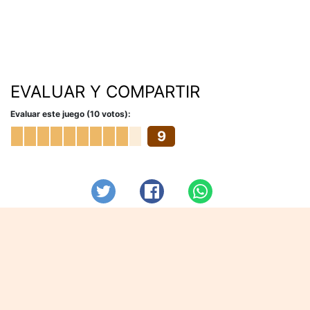
EVALUAR Y COMPARTIR
Evaluar este juego (10 votos):
9