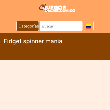
Categorías
Fidget spinner mania