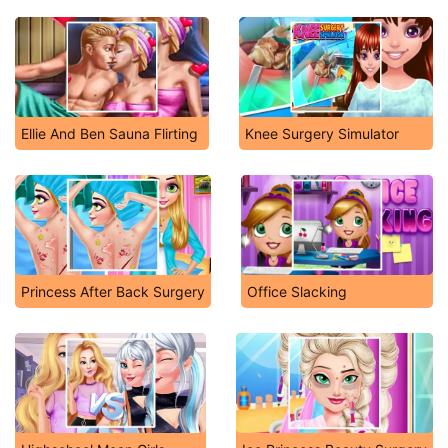
Ellie And Ben Sauna Flirting
Knee Surgery Simulator
Princess After Back Surgery
Office Slacking