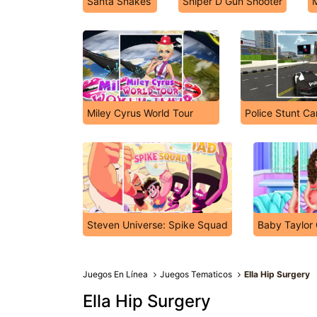
Santa Snakes
Sniper D Gun Shooter
Miley Cyrus World Tour
Police Stunt Ca
Steven Universe: Spike Squad
Baby Taylor
Juegos En Línea
Juegos Tematicos
Ella Hip Surgery
Ella Hip Surgery