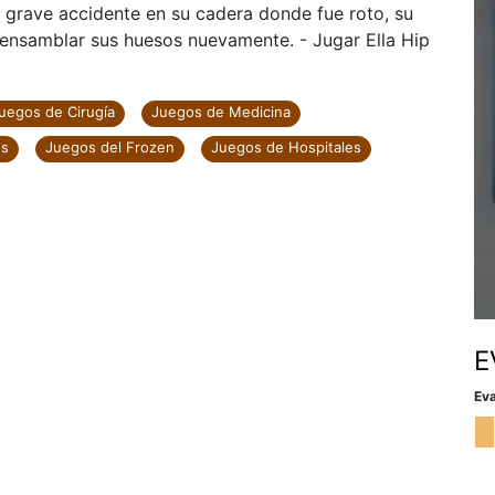
n grave accidente en su cadera donde fue roto, su
a ensamblar sus huesos nuevamente. - Jugar Ella Hip
uegos de Cirugía
Juegos de Medicina
os
Juegos del Frozen
Juegos de Hospitales
E
Eva