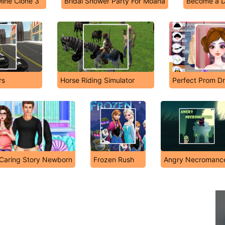
Mine Clone 3
Bridal Shower Party For Moana
Become a D
rs
Horse Riding Simulator
Perfect Prom D
 Caring Story Newborn
Frozen Rush
Angry Necromanc