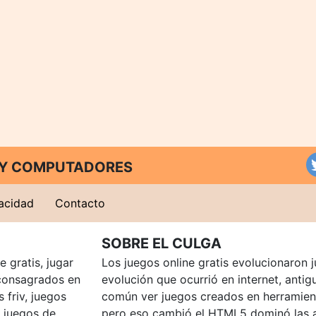
T Y COMPUTADORES
vacidad
Contacto
SOBRE EL CULGA
 gratis, jugar
Los juegos online gratis evolucionaron j
consagrados en
evolución que ocurrió en internet, anti
 friv, juegos
común ver juegos creados en herramien
, juegos de
pero eso cambió el HTML5 dominó las a