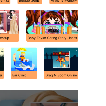
entist
Bubble Gems
Airplane Memory
ressup
Baby Taylor Caring Story Illness
er
Ear Clinic
Drag N Boom Online