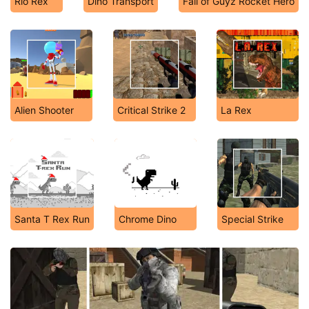
Rio Rex
Dino Transport
Fall of Guyz Rocket Hero
Alien Shooter
Critical Strike 2
La Rex
Santa T Rex Run
Chrome Dino
Special Strike