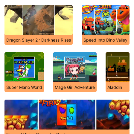
Dragon Slayer 2 : Darkness Rises
Speed Into Dino Valley
Super Mario World
Mage Girl Adventure
Aladdin