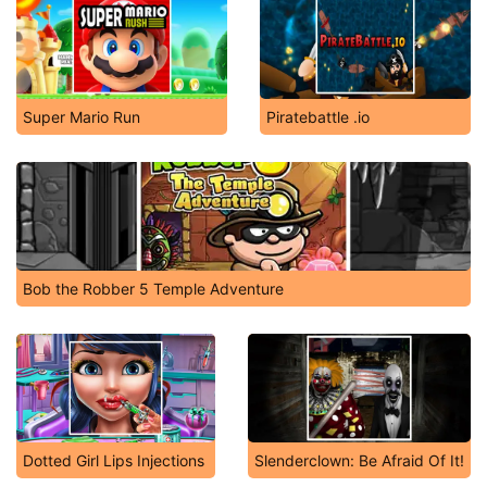
Super Mario Run
Piratebattle .io
Bob the Robber 5 Temple Adventure
Dotted Girl Lips Injections
Slenderclown: Be Afraid Of It!