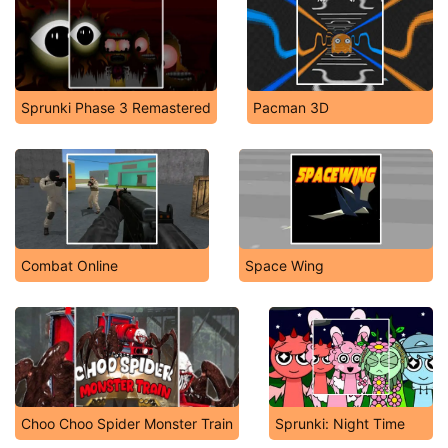
Sprunki Phase 3 Remastered
Pacman 3D
Combat Online
Space Wing
Choo Choo Spider Monster Train
Sprunki: Night Time