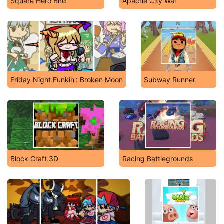
Square Hero Bird
Apache City War
Friday Night Funkin': Broken Moon
Subway Runner
Block Craft 3D
Racing Battlegrounds