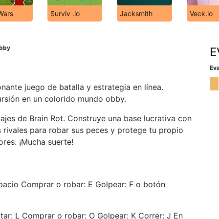
Wars
Surviv .io
Jacksmith
Veck.io
Obby
E
Eva
ante juego de batalla y estrategia en línea.
ursión en un colorido mundo obby.
jes de Brain Rot. Construye una base lucrativa con
s rivales para robar sus peces y protege tu propio
ores. ¡Mucha suerte!
spacio Comprar o robar: E Golpear: F o botón
tar: L Comprar o robar: O Golpear: K Correr: J En