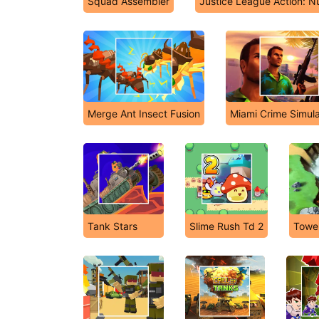
Squad Assembler
Justice League Action: N
Merge Ant Insect Fusion
Miami Crime Simul
Tank Stars
Slime Rush Td 2
Tower