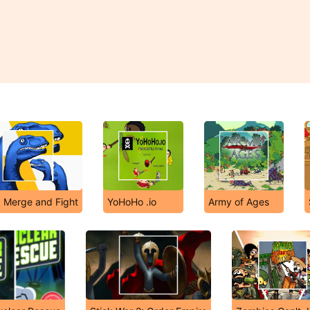
: Merge and Fight
YoHoHo .io
Army of Ages