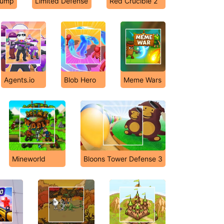
Jump
Limited Defense
Red Crucible 2
Agents.io
Blob Hero
Meme Wars
Mineworld
Bloons Tower Defense 3