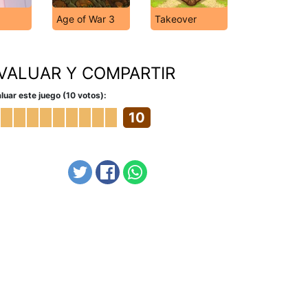
Age of War 3
Takeover
VALUAR Y COMPARTIR
luar este juego (10 votos):
10