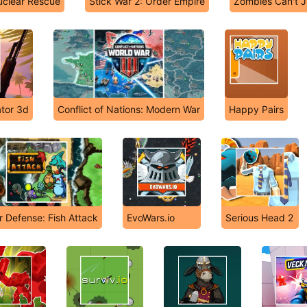
uclear Rescue
Stick War 2: Order Empire
Zombies Can't 
ator 3d
Conflict of Nations: Modern War
Happy Pairs
 Defense: Fish Attack
EvoWars.io
Serious Head 2