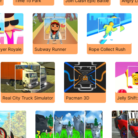
r
Time To Park
Join Clash Epic Battle
Angry L
ayer Royale
Subway Runner
Rope Collect Rush
Real City Truck Simulator
Pacman 3D
Jelly Shif