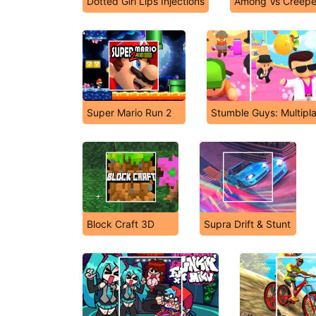
Dotted Girl Lips Injections
Among Vs Creepe
Super Mario Run 2
Stumble Guys: Multipl
Block Craft 3D
Supra Drift & Stunt