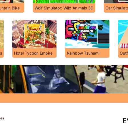
ntain Bike
Wolf Simulator: Wild Animals 3D
Car Simulat
us
Hotel Tycoon Empire
Rainbow Tsunami
Out
pes
E