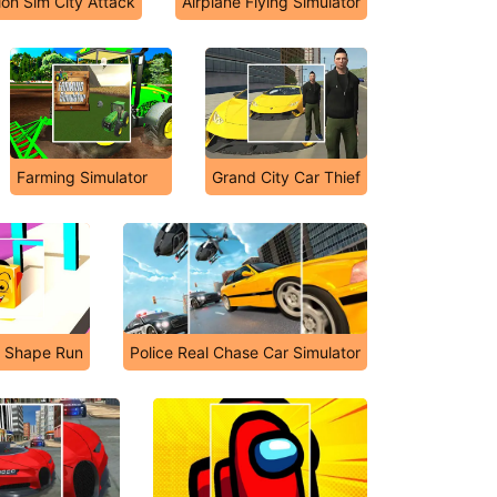
ion Sim City Attack
Airplane Flying Simulator
Farming Simulator
Grand City Car Thief
t: Shape Run
Police Real Chase Car Simulator