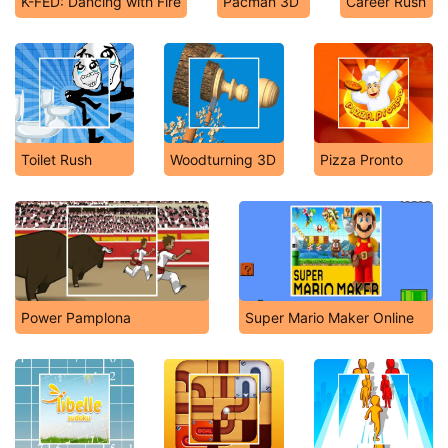
K-FED: Dancing with Fire
Pacman 3D
Career Rush
Toilet Rush
Woodturning 3D
Pizza Pronto
Power Pamplona
Super Mario Maker Online