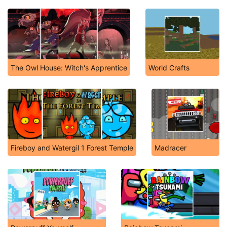
The Owl House: Witch's Apprentice
World Crafts
Fireboy and Watergil 1 Forest Temple
Madracer