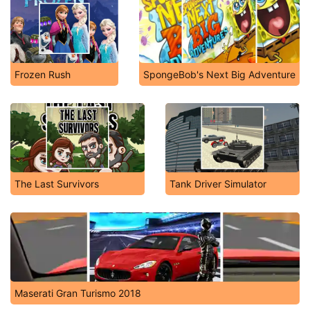
Frozen Rush
SpongeBob's Next Big Adventure
The Last Survivors
Tank Driver Simulator
Maserati Gran Turismo 2018