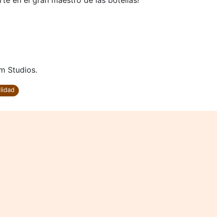
te en el gran maestro de las botellas!
m Studios.
lidad