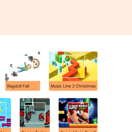
Ragdoll Fall
Music Line 2 Christimas