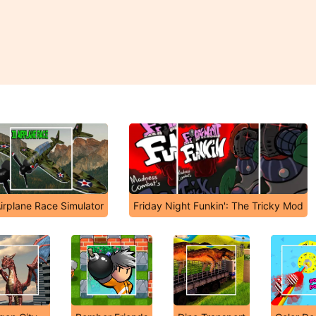
irplane Race Simulator
Friday Night Funkin': The Tricky Mod