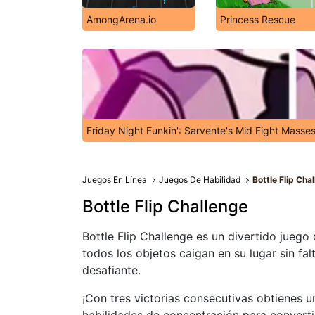
AmongArena.io
Princess Rescue
Friday Night Funkin': Sarvente's Mid Fight Masse
Juegos En Línea
Juegos De Habilidad
Bottle Flip Cha
Bottle Flip Challenge
Bottle Flip Challenge es un divertido juego
todos los objetos caigan en su lugar sin fa
desafiante.
¡Con tres victorias consecutivas obtienes u