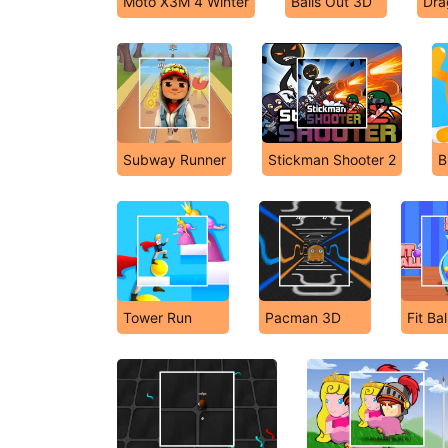
Moto X3M 4 Winter
Balls Out 3D
Dra
Subway Runner
Stickman Shooter 2
B
Tower Run
Pacman 3D
Fit Bal