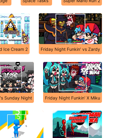
odge
Space Tasks
Super Mario Run 2
d Ice Cream 2
Friday Night Funkin' vs Zardy
y's Sunday Night
Friday Night Funkin' X Miku