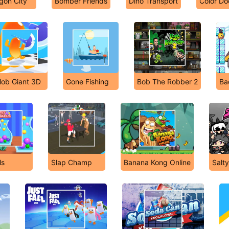
gon City
Bomber Friends
Dino Transport
Color D
lob Giant 3D
Gone Fishing
Bob The Robber 2
Ba
ls
Slap Champ
Banana Kong Online
Salt