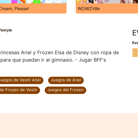
Cream, Please!
WOWZVille
festyle
E
Eva
 princesas Ariel y Frozen Elsa de Disney con ropa de
 para que puedan ir al gimnasio. - Jugar BFF's
Juegos de Vestir Ariel
Juegos de Ariel
de Frozen de Vestir
Juegos del Frozen