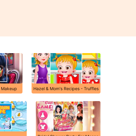
y Makeup
Hazel & Mom's Recipes - Truffles