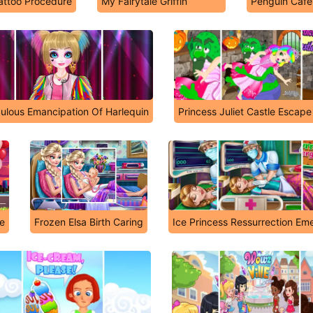
Tattoo Procedure
My Fairytale Griffin
Penguin Cafe
ulous Emancipation Of Harlequin
Princess Juliet Castle Escape
ve
Frozen Elsa Birth Caring
Ice Princess Ressurrection E