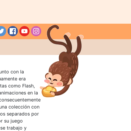
unto con la
guamente era
tas como Flash,
nimaciones en la
 consecuentemente
 una colección con
llos separados por
or su juego
se trabajo y