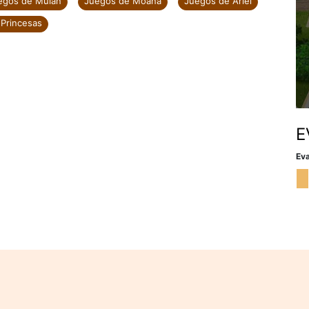
egos de Mulan
Juegos de Moana
Juegos de Ariel
Princesas
E
Eva