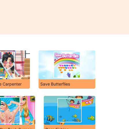
e Carpenter
Save Butterflies