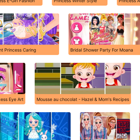
ess E-Girl Fashion
Princess Winter Style
Princess 
t Princess Caring
Bridal Shower Party For Moana
cess Eye Art
Mousse au chocolat - Hazel & Mom's Recipes