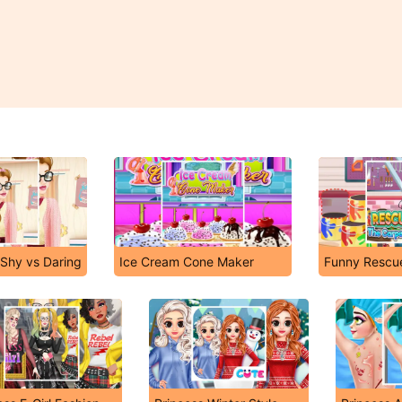
: Shy vs Daring
Ice Cream Cone Maker
Funny Rescu