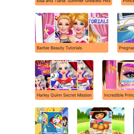
Elsa and Tiana: Summer Greatest Hits
Princ
Barbie Beauty Tutorials
Pregnan
Harley Quinn Secret Mission
Incredible Prin