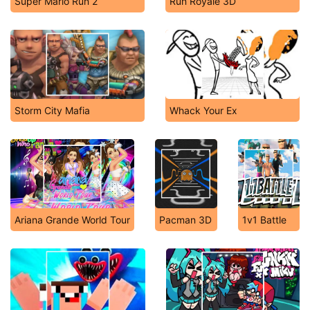
Super Mario Run 2
Run Royale 3D
Storm City Mafia
Whack Your Ex
Ariana Grande World Tour
Pacman 3D
1v1 Battle