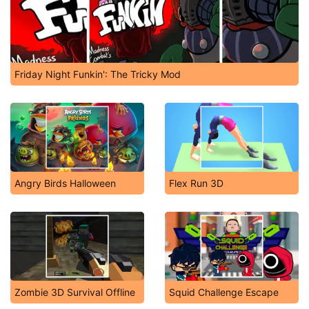
Friday Night Funkin': The Tricky Mod
Angry Birds Halloween
Flex Run 3D
Zombie 3D Survival Offline
Squid Challenge Escape