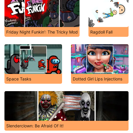
Friday Night Funkin': The Tricky Mod
Ragdoll Fall
Space Tasks
Dotted Girl Lips Injections
Slenderclown: Be Afraid Of It!