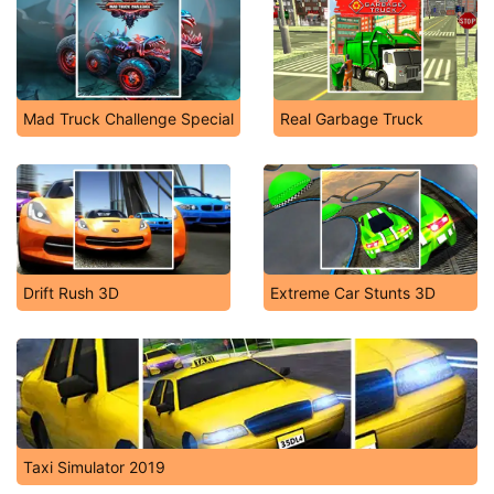
Mad Truck Challenge Special
Real Garbage Truck
Drift Rush 3D
Extreme Car Stunts 3D
Taxi Simulator 2019