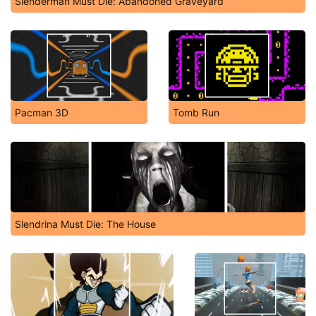
Slenderman Must Die: Abandoned Graveyard
Pacman 3D
Tomb Run
Slendrina Must Die: The House