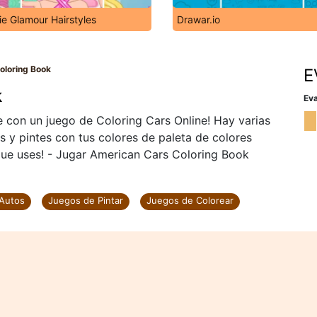
ie Glamour Hairstyles
Drawar.io
oloring Book
E
k
Eva
e con un juego de Coloring Cars Online! Hay varias
s y pintes con tus colores de paleta de colores
 que uses! - Jugar American Cars Coloring Book
 Autos
Juegos de Pintar
Juegos de Colorear