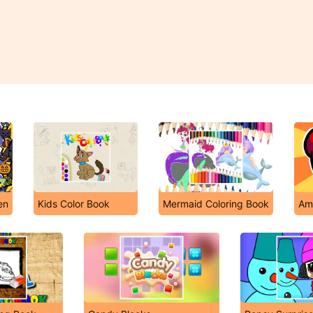
en
Kids Color Book
Mermaid Coloring Book
Am