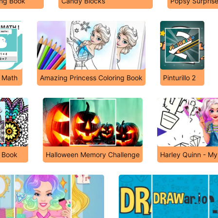
ing Book
Candy Blocks
Popsy Surprise
 Math
Amazing Princess Coloring Book
Pinturillo 2
 Book
Halloween Memory Challenge
Harley Quinn - My