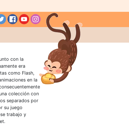
unto con la
guamente era
tas como Flash,
nimaciones en la
 consecuentemente
 una colección con
llos separados por
or su juego
se trabajo y
et.