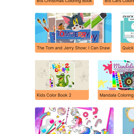
Bts Christmas Coloring Book
Bts Cars Color
The Tom and Jerry Show: I Can Draw
Quick
Kids Color Book 2
Mandala Coloring